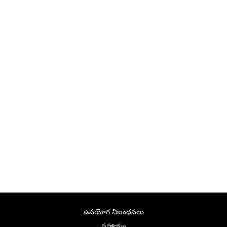
ఉపయోగ నిబంధనలు
సహాయం