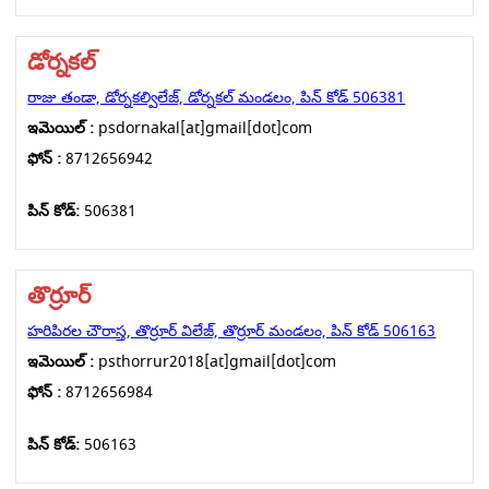
డోర్నకల్
రాజు తండా, డోర్నకల్విలేజ్, డోర్నకల్ మండలం, పిన్ కోడ్ 506381
ఇమెయిల్ :
psdornakal[at]gmail[dot]com
ఫోన్ :
8712656942
పిన్ కోడ్:
506381
తొర్రూర్
హరిపిరల చౌరాస్త, తొర్రూర్ విలేజ్, తొర్రూర్ మండలం, పిన్ కోడ్ 506163
ఇమెయిల్ :
psthorrur2018[at]gmail[dot]com
ఫోన్ :
8712656984
పిన్ కోడ్:
506163