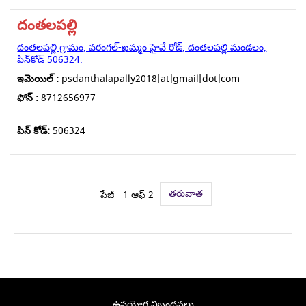
దంతలపల్లి
దంతలపల్లి గ్రామం, వరంగల్-ఖమ్మం హైవే రోడ్, దంతలపల్లి మండలం,
పిన్‌కోడ్ 506324.
ఇమెయిల్ :
psdanthalapally2018[at]gmail[dot]com
ఫోన్ :
8712656977
పిన్ కోడ్:
506324
తరువాత
పేజీ - 1 ఆఫ్ 2
ఉపయోగ నిబంధనలు