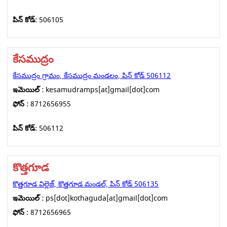
పిన్ కోడ్:
506105
కేసముద్రం
కేసముద్రం గ్రామం, కేసముద్రం మండలం, పిన్ కోడ్ 506112
ఇమెయిల్ :
kesamudramps[at]gmail[dot]com
ఫోన్ :
8712656955
పిన్ కోడ్:
506112
కొత్తగూడ
కొత్తగూడ విల్లెజ్, కొత్తగూడ మండల్, పిన్ కోడ్ 506135
ఇమెయిల్ :
ps[dot]kothaguda[at]gmail[dot]com
ఫోన్ :
8712656965