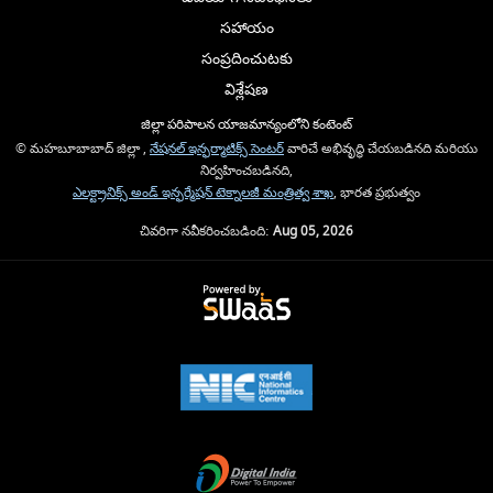
సహాయం
సంప్రదించుటకు
విశ్లేషణ
జిల్లా పరిపాలన యాజమాన్యంలోని కంటెంట్
© మహబూబాబాద్ జిల్లా ,
నేషనల్ ఇన్ఫర్మాటిక్స్ సెంటర్
వారిచే అభివృద్ధి చేయబడినది మరియు
నిర్వహించబడినది,
ఎలక్ట్రానిక్స్ అండ్ ఇన్ఫర్మేషన్ టెక్నాలజీ మంత్రిత్వ శాఖ
, భారత ప్రభుత్వం
చివరిగా నవీకరించబడింది:
Aug 05, 2026