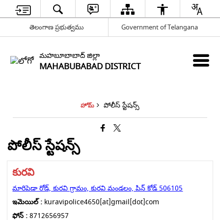
తెలంగాణ ప్రభుత్వము
Government of Telangana
మహబూబాబాద్ జిల్లా
MAHABUBABAD DISTRICT
పోలీస్ స్టేషన్స్
హోమ్
పోలీస్ స్టేషన్స్
కురవి
మారిపెడా రోడ్, కురవి గ్రామం, కురవి మండలం, పిన్ కోడ్ 506105
ఇమెయిల్ :
kuravipolice4650[at]gmail[dot]com
ఫోన్ :
8712656957