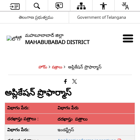
తెలంగాణ ప్రభుత్వము
Government of Telangana
మహబూబాబాద్ జిల్లా
MAHABUBABAD DISTRICT
అప్లికేషన్ ప్రొఫార్మాస్
హోమ్
పత్రాలు
అప్లికేషన్ ప్రొఫార్మాస్
విభాగం పేరు
దరఖాస్తు పత్రాలు
ఇండస్ట్రీస్